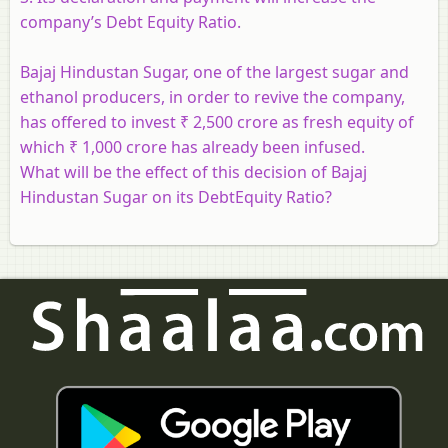
company’s Debt Equity Ratio.
Bajaj Hindustan Sugar, one of the largest sugar and
ethanol producers, in order to revive the company,
has offered to invest ₹ 2,500 crore as fresh equity of
which ₹ 1,000 crore has already been infused.
What will be the effect of this decision of Bajaj
Hindustan Sugar on its DebtEquity Ratio?