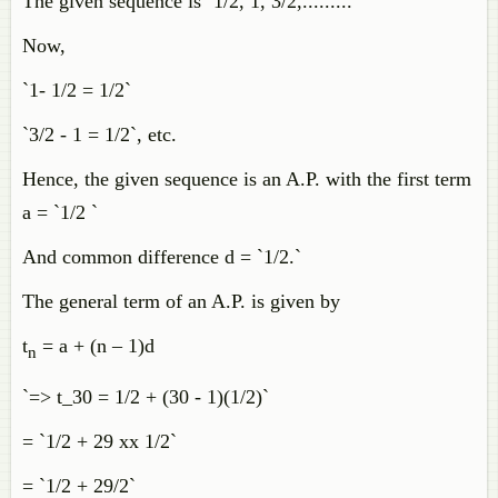
The given sequence is `1/2, 1, 3/2,.........`
Now,
`1- 1/2 = 1/2`
`3/2 - 1 = 1/2`, etc.
Hence, the given sequence is an A.P. with the first term
a = `1/2 `
And common difference d = `1/2.`
The general term of an A.P. is given by
t
= a + (n – 1)d
n
`=> t_30 = 1/2 + (30 - 1)(1/2)`
= `1/2 + 29 xx 1/2`
= `1/2 + 29/2`