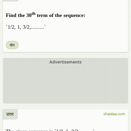
th
Find the 30
term of the sequence:
`1/2, 1, 3/2,.........`
योग
Advertisements
उत्तर
shaalaa.com