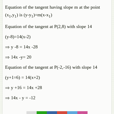
Equation of the tangent having slope m at the point
(x
,y
) is (y-y
)=m(x-x
)
1
1
1
1
Equation of the tangent at P(2,8) with slope 14
(y-8)=14(x-2)
⇒ y -8 = 14x -28
⇒ 14x -y= 20
Equation of the tangent at P(-2,-16) with slope 14
(y+1=6) = 14(x+2)
⇒ y +16 = 14x +28
⇒ 14x - y = -12