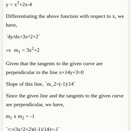
3
y = x
+2x-4
Differentiating the above function with respect to x, we
have,
`dy/dx=3x^2+2`
2
⇒ m
= 3x
+2
1
Given that the tangents to the given curve are
perpendicular to the line x+14y+3=0
Slope of this line, `m_2=(-1)/14`
Since the given line and the tangents to the given curve
are perpendicular, we have,
m
x m
= -1
1
2
`=>(3x^2+2)((-1)/14)=-1`