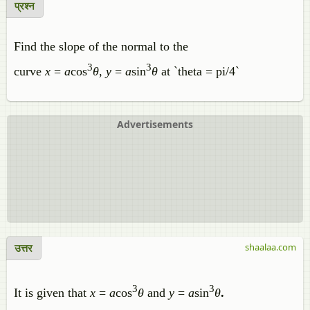
प्रश्न
Find the slope of the normal to the
3
3
curve
x
=
a
cos
θ
,
y
=
a
sin
θ
at `theta = pi/4`
Advertisements
उत्तर
shaalaa.com
3
3
It is given that
x
=
a
cos
θ
and
y
=
a
sin
θ
.