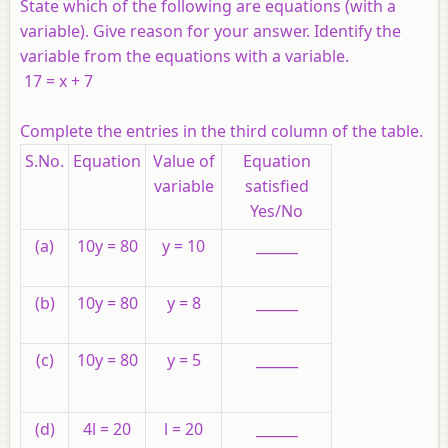
State which of the following are equations (with a
variable). Give reason for your answer. Identify the
variable from the equations with a variable.
17 = x + 7
Complete the entries in the third column of the table.
S.No.
Equation
Value of
Equation
variable
satisfied
Yes/No
(a)
10y = 80
y = 10
______
(b)
10y = 80
y = 8
______
(c)
10y = 80
y = 5
______
(d)
4l = 20
l = 20
______