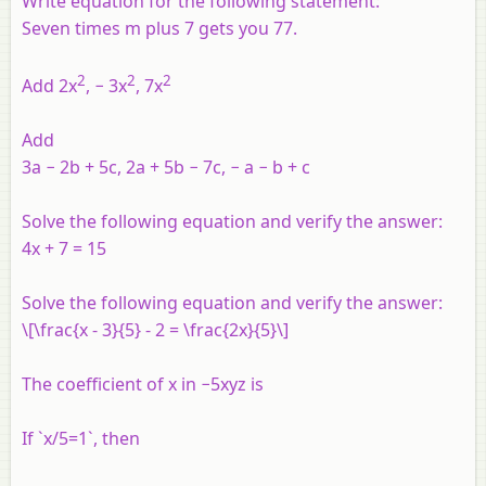
Write equation for the following statement:
Seven times m plus 7 gets you 77.
2
2
2
Add 2x
, − 3x
, 7x
Add
3a − 2b + 5c, 2a + 5b − 7c, − a − b + c
Solve the following equation and verify the answer:
4x + 7 = 15
Solve the following equation and verify the answer:
\[\frac{x - 3}{5} - 2 = \frac{2x}{5}\]
The coefficient of x in −5xyz is
If `x/5=1`, then