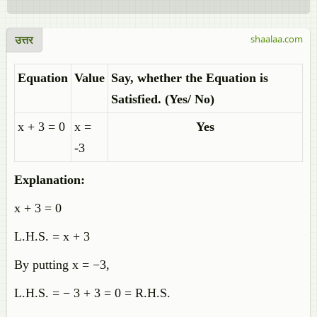
उत्तर
shaalaa.com
Equation
Value
Say, whether the Equation is
Satisfied. (Yes/ No)
x + 3 = 0
x =
Yes
-3
Explanation:
x + 3 = 0
L.H.S. = x + 3
By putting x = −3,
L.H.S. = − 3 + 3 = 0 = R.H.S.