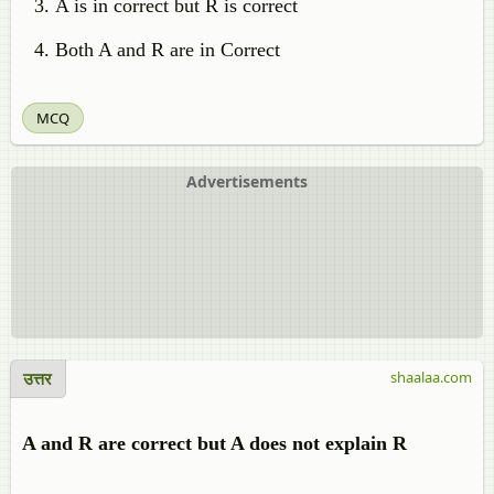
A is in correct but R is correct
Both A and R are in Correct
MCQ
Advertisements
उत्तर
shaalaa.com
A and R are correct but A does not explain R