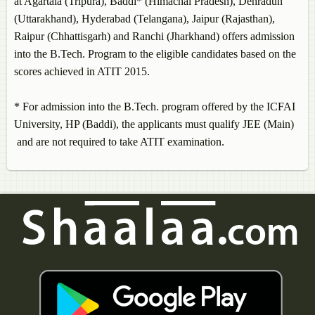
at Agartala (Tripura), Baddi* (Himachal Pradesh), Dehradun
(Uttarakhand), Hyderabad (Telangana), Jaipur (Rajasthan),
Raipur (Chhattisgarh) and Ranchi (Jharkhand) offers admission
into the B.Tech. Program to the eligible candidates based on the
scores achieved in ATIT 2015.
* For admission into the B.Tech. program offered by the ICFAI
University, HP (Baddi), the applicants must qualify JEE (Main)
and are not required to take ATIT examination.