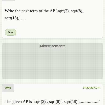
Write the next term of the AP `sqrt(2), sqrt(8),
sqrt(18),`....
बेरीज
Advertisements
उत्तर
shaalaa.com
The given AP is `sqrt(2) , sqrt(8) , sqrt(18) ,................`