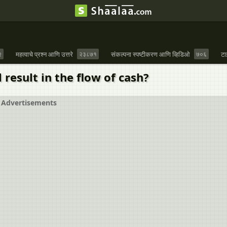
२
महत्वाचे प्रश्न आणि उत्तरे
२३८७१
संकल्पना स्पष्टीकरण आणि व्हिडिओ
७०६
टा
 result in the flow of cash?
Advertisements