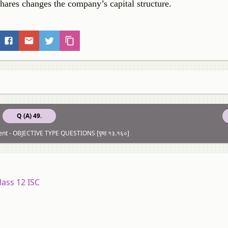
shares changes the company’s capital structure.
Q (A) 49.
ent - OBJECTIVE TYPE QUESTIONS [पृष्ठ १३.१६०]
Class 12 ISC