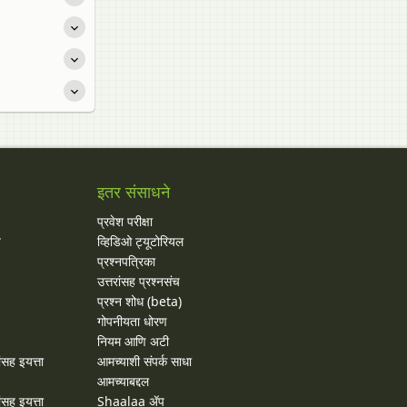
इतर संसाधने
प्रवेश परीक्षा
य
व्हिडिओ ट्यूटोरियल
प्रश्नपत्रिका
उत्तरांसह प्रश्नसंच
प्रश्न शोध (beta)
गोपनीयता धोरण
नियम आणि अटी
ांसह इयत्ता
आमच्याशी संपर्क साधा
आमच्याबद्दल
ांसह इयत्ता
Shaalaa ॲप