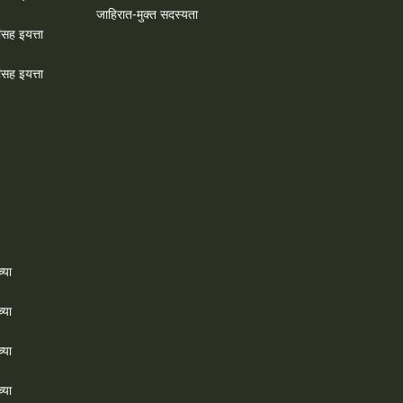
जाहिरात-मुक्त सदस्यता
ांसह इयत्ता
ांसह इयत्ता
्या
्या
्या
्या