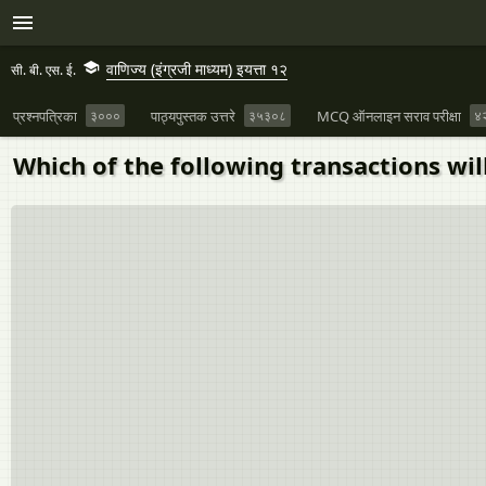
वाणिज्य (इंग्रजी माध्यम) इयत्ता १२
सी. बी. एस. ई.
प्रश्नपत्रिका
३०००
पाठ्यपुस्तक उत्तरे
३५३०८
MCQ ऑनलाइन सराव परीक्षा
४
Which of the following transactions will