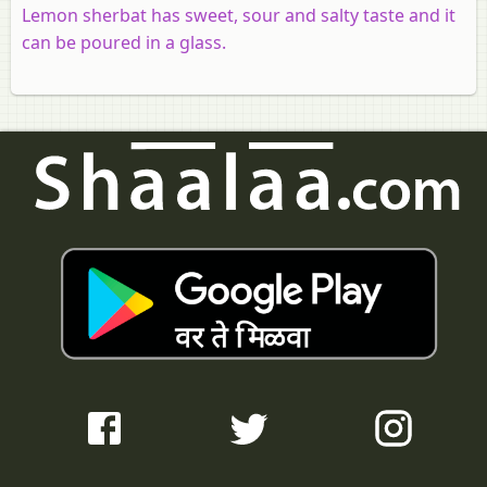
Lemon sherbat has sweet, sour and salty taste and it
can be poured in a glass.