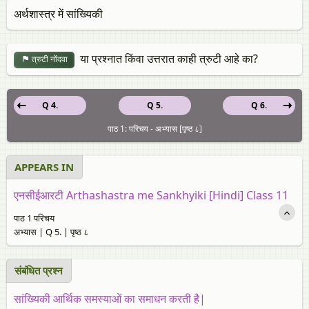
अर्थशास्त्र में सांख्यिकी
या प्रश्नात किंवा उत्तरात काही त्रुटी आहे का?
त्रुटी नोंदवा
Q 4.
Q 5.
Q 6.
पाठ 1: परिचय - अभ्यास [पृष्ठ ८]
APPEARS IN
एनसीईआरटी Arthashastra me Sankhyiki [Hindi] Class 11
पाठ 1 परिचय
अभ्यास | Q 5. | पृष्ठ ८
संबंधित प्रश्‍न
सांख्यिकी आर्थिक समस्याओं का समाधन करती है|