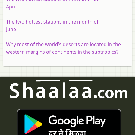
April
The two hottest stations in the month of
June
Why most of the world’s deserts are located in the
western margins of continents in the subtropics?