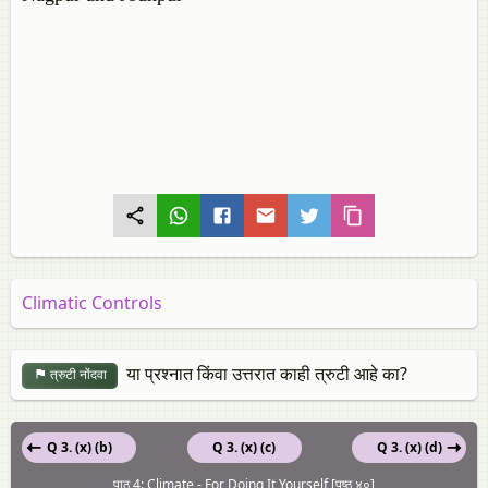
Climatic Controls
या प्रश्नात किंवा उत्तरात काही त्रुटी आहे का?
त्रुटी नोंदवा
Q 3. (x) (b)
Q 3. (x) (c)
Q 3. (x) (d)
पाठ 4: Climate - For Doing It Yourself [पृष्ठ ४०]