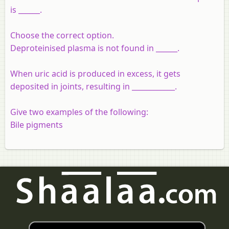
is ______.
Choose the correct option.
Deproteinised plasma is not found in ______.
When uric acid is produced in excess, it gets
deposited in joints, resulting in ____________.
Give two examples of the following:
Bile pigments