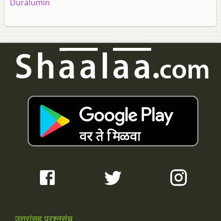
Duralumin
उत्तरांसह प्रश्नसंच