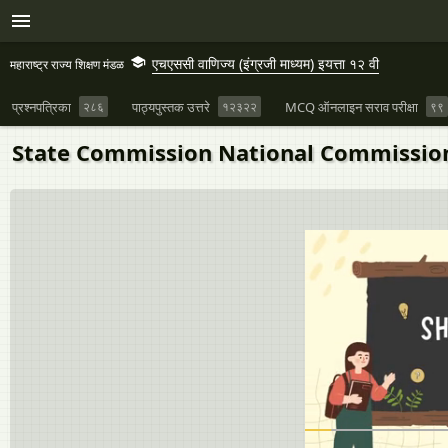
एचएससी वाणिज्य (इंग्रजी माध्यम) इयत्ता १२ वी
महाराष्ट्र राज्य शिक्षण मंडळ
प्रश्नपत्रिका
२८६
पाठ्यपुस्तक उत्तरे
१२३२२
MCQ ऑनलाइन सराव परीक्षा
९९
State Commission National Commissio