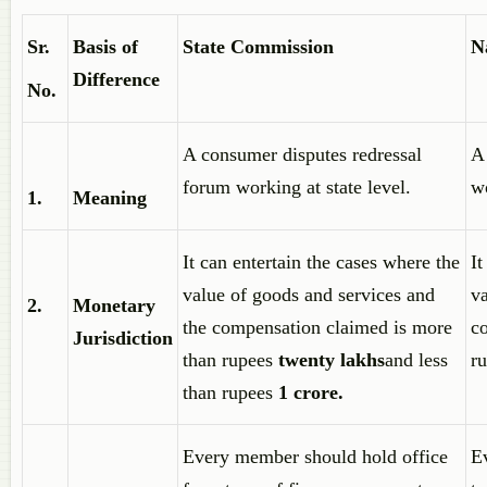
Sr.
Basis of
State Commission
N
Difference
No.
A consumer disputes redressal
A
forum working at state level.
wo
1.
Meaning
It can entertain the cases where the
It
value of goods and services and
va
2.
Monetary
the compensation claimed is more
c
Jurisdiction
than rupees
twenty lakhs
and less
r
than rupees
1 crore.
Every member should hold office
E