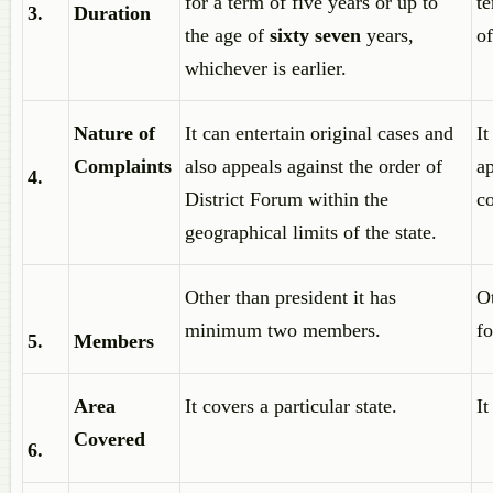
for a term of five years or up to
te
3.
Duration
the age of
sixty seven
years,
of
whichever is earlier.
Nature of
It can entertain original cases and
It
Complaints
also appeals against the order of
ap
4.
District Forum within the
c
geographical limits of the state.
Other than president it has
O
minimum two members.
f
5.
Members
Area
It covers a particular state.
It
Covered
6.