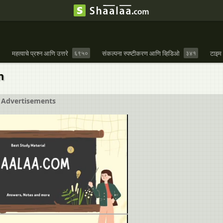
महत्वाचे प्रश्न आणि उत्तरे
६९५०
संकल्पना स्पष्टीकरण आणि व्हिडिओ
३४१
टाइम
n
Advertisements