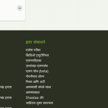
इतर संसाधने
प्रवेश परीक्षा
य
व्हिडिओ ट्यूटोरियल
प्रश्नपत्रिका
उत्तरांसह प्रश्नसंच
प्रश्न शोध (beta)
गोपनीयता धोरण
नियम आणि अटी
ांसह इयत्ता
आमच्याशी संपर्क साधा
आमच्याबद्दल
ांसह इयत्ता
Shaalaa ॲप
जाहिरात-मुक्त सदस्यता