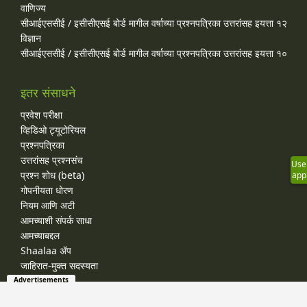
वाणिज्य
सीआईएससीई / इसीसीएसई बोर्ड मागील वर्षाच्या प्रश्‍नपत्रिका उत्तरांसह इयत्ता १२
विज्ञान
सीआईएससीई / इसीसीएसई बोर्ड मागील वर्षाच्या प्रश्‍नपत्रिका उत्तरांसह इयत्ता १०
इतर संसाधने
प्रवेश परीक्षा
व्हिडिओ ट्यूटोरियल
प्रश्नपत्रिका
उत्तरांसह प्रश्नसंच
Use
प्रश्न शोध (beta)
app
गोपनीयता धोरण
नियम आणि अटी
आमच्याशी संपर्क साधा
आमच्याबद्दल
Shaalaa ॲप
जाहिरात-मुक्त सदस्यता
Advertisements