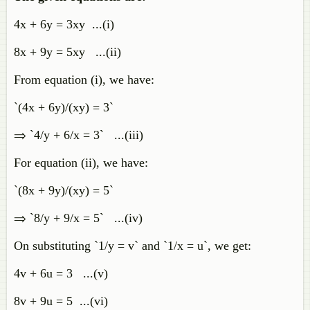
4x + 6y = 3xy ...(i)
8x + 9y = 5xy ...(ii)
From equation (i), we have:
`(4x + 6y)/(xy) = 3`
⇒ `4/y + 6/x = 3` ...(iii)
For equation (ii), we have:
`(8x + 9y)/(xy) = 5`
⇒ `8/y + 9/x = 5` ...(iv)
On substituting `1/y = v` and `1/x = u`, we get:
4v + 6u = 3 ...(v)
8v + 9u = 5 ...(vi)