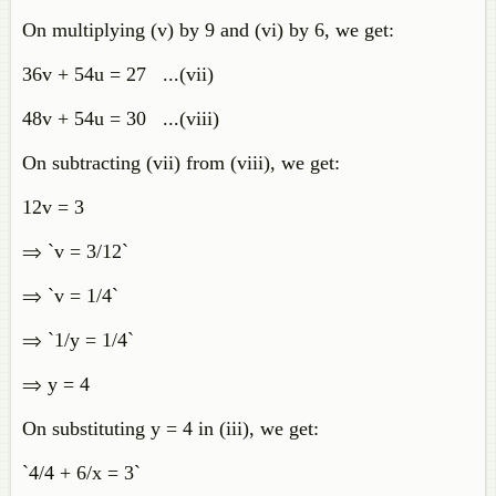
On multiplying (v) by 9 and (vi) by 6, we get:
36v + 54u = 27 ...(vii)
48v + 54u = 30 ...(viii)
On subtracting (vii) from (viii), we get:
12v = 3
⇒ `v = 3/12`
⇒ `v = 1/4`
⇒ `1/y = 1/4`
⇒ y = 4
On substituting y = 4 in (iii), we get:
`4/4 + 6/x = 3`