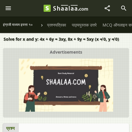
इंग्रजी माध्यम इयत्ता १०
प्रश्नपत्रिका
पाठ्यपुस्तक उत्तरे
MCQ ऑनलाइन सराव
Solve for x and y: 4x + 6y = 3xy, 8x + 9y = 5xy (x ≠ 0, y ≠ 0)
Advertisements
प्रश्न