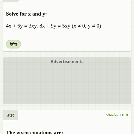
Solve for x and y:
4x + 6y = 3xy, 8x + 9y = 5xy (x ≠ 0, y ≠ 0)
बेरीज
Advertisements
उत्तर
shaalaa.com
The given equations are: