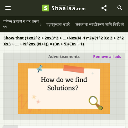
वाणिज्य (इंग्रजी माध्यम) इयत्ता
पाठ्यपुस्तक उत्तरे
संकल्पना स्पष्टीकरण आणि व्हिडिओ
११
Show that (1xx2^2 + 2xx3^2 + ...+Nxx(N+1)^2)/(1^2 Xx 2 + 2^2
Xx3 + ... + N^2xx (N+1)) = (3n + 5)/(3n + 1)
Advertisements
Remove all ads