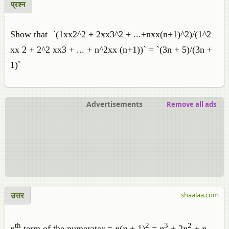
प्रश्न
Show that `(1xx2^2 + 2xx3^2 + ...+nxx(n+1)^2)/(1^2
xx 2 + 2^2 xx3 + ... + n^2xx (n+1))` = `(3n + 5)/(3n +
1)`
Advertisements
Remove all ads
उत्तर
shaalaa.com
th
2
3
2
n
term of the numerator =
n
(
n
+ 1)
=
n
+ 2
n
+
n