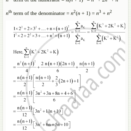
th
2
3
2
n
term of the denominator =
n
(
n
+ 1) =
n
+
n