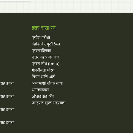
इतर संसाधने
प्रवेश परीक्षा
य
व्हिडिओ ट्यूटोरियल
प्रश्नपत्रिका
उत्तरांसह प्रश्नसंच
प्रश्न शोध (beta)
गोपनीयता धोरण
नियम आणि अटी
ांसह इयत्ता
आमच्याशी संपर्क साधा
आमच्याबद्दल
ांसह इयत्ता
Shaalaa ॲप
जाहिरात-मुक्त सदस्यता
ांसह इयत्ता
ांसह इयत्ता