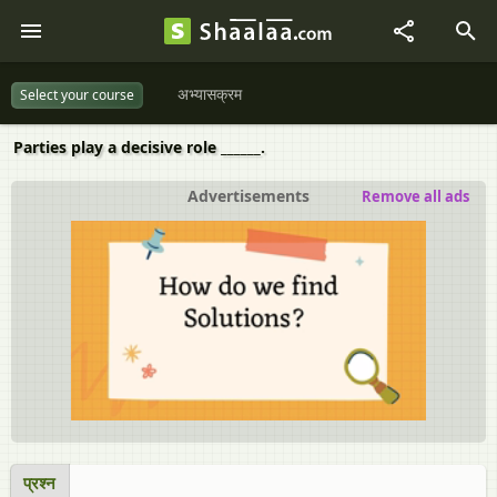
अभ्यासक्रम
Select your course
Parties play a decisive role ______.
Advertisements
Remove all ads
प्रश्न