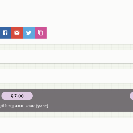
Q 7. (ख)
तुओं के समूह बनाना - अभ्यास [पृष्ठ १९]