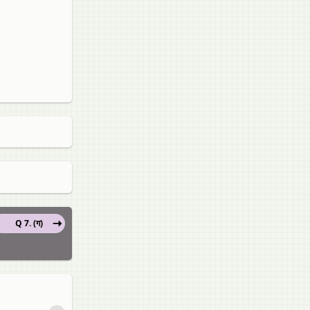
Q 7. (ग)