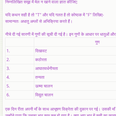
निम्नलिखित समूह में मेल न खाने वाला ज्ञात कीजिए:
यदि कथन सही है तो "T" और यदि गलत है तो कोष्ठक में "F" लिखिए-
सामान्यतः अधातु अम्लों से अभिक्रिया करते हैं।
नीचे दी गई सारणी में गुणों की सूची दी गई है। इन गुणों के आधार पर धातुओं और
गुण
1.
दिखावट
2.
कठोरता
3.
आघातवर्धनीयता
4.
तन्यता
5.
ऊष्मा चालन
6.
विद्युत चालन
एक दिन रीता अपनी माँ के साथ आभूषण विक्रेता की दुकान पर गई। उसकी माँ न
उन्होंने पाया कि उनका भार कुछ कम हो गया है। क्या आप भार में कमी का कारण