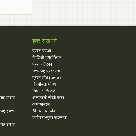
इतर संसाधने
प्रवेश परीक्षा
य
व्हिडिओ ट्यूटोरियल
प्रश्नपत्रिका
उत्तरांसह प्रश्नसंच
प्रश्न शोध (beta)
गोपनीयता धोरण
नियम आणि अटी
ांसह इयत्ता
आमच्याशी संपर्क साधा
आमच्याबद्दल
ांसह इयत्ता
Shaalaa ॲप
जाहिरात-मुक्त सदस्यता
ांसह इयत्ता