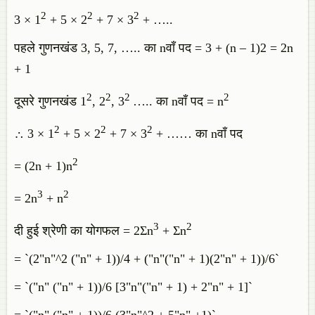
2
2
2
3 × 1
+ 5 × 2
+ 7 × 3
+ …..
पहले गुणनखंड 3, 5, 7, ….. का nवाँ पद = 3 + (n – 1)2 = 2n
+ 1
2
2
2
2
दूसरे गुणनखंड 1
, 2
, 3
….. का nवाँ पद = n
2
2
2
∴ 3 × 1
+ 5 × 2
+ 7 × 3
+ …… का nवाँ पद
2
= (2n + 1)n
3
2
= 2n
+ n
3
2
दी हुई श्रेणी का योगफल = 2Σn
+ Σn
= `(2"n"^2 ("n" + 1))/4 + ("n"("n" + 1)(2"n" + 1))/6`
= `("n" ("n" + 1))/6 [3"n"("n" + 1) + 2"n" + 1]`