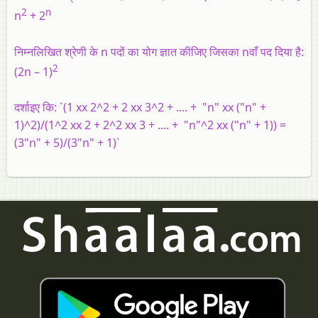
2
n
n
+ 2
निम्नलिखित श्रेणी के n पदों का योग ज्ञात कीजिए जिसका nवाँ पद दिया है:
2
(2n – 1)
दर्शाइए कि: `(1 xx 2^2 + 2 xx 3^2 + .... + "n" xx ("n" +
1)^2)/(1^2 xx 2 + 2^2 xx 3 + .... + "n"^2 xx ("n" + 1)) =
(3"n" + 5)/(3"n" + 1)`