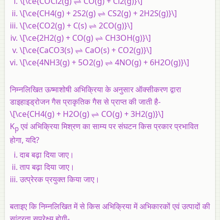
\[\ce{COCl2(g) ⇌ CO(g) + Cl2(g)}\]
\[\ce{CH4(g) + 2S2(g) ⇌ CS2(g) + 2H2S(g)}\]
\[\ce{CO2(g) + C(s) ⇌ 2CO(g)}\]
\[\ce{2H2(g) + CO(g) ⇌ CH3OH(g)}\]
\[\ce{CaCO3(s) ⇌ CaO(s) + CO2(g)}\]
\[\ce{4NH3(g) + 5O2(g) ⇌ 4NO(g) + 6H2O(g)}\]
निम्नलिखित ऊष्माशोषी अभिक्रिया के अनुसार ऑक्सीकरण द्वारा
डाइहाइड्रोजन गैस प्राकृतिक गैस से प्राप्त की जाती है-
\[\ce{CH4(g) + H2O(g) ⇌ CO(g) + 3H2(g)}\]
K
एवं अभिक्रिया मिश्रण का साम्य पर संघटन किस प्रकार प्रभावित
p
होगा, यदि?
दाब बढ़ा दिया जाए।
ताप बढ़ा दिया जाए।
उत्प्रेरक प्रयुक्त किया जाए।
बताइए कि निम्नलिखित में से किस अभिक्रिया में अभिकारकों एवं उत्पादों की
सांद्रता सुप्रेक्ष्य होगी-