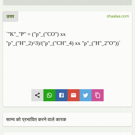
उत्तर
shaalaa.com
`"K"_"P" = ("p"_("CO") xx
"p"_("H"_2)^3)/("p"_("CH"_4) xx "p"_("H"_2"O"))`
साम्य को प्रभावित करने वाले कारक