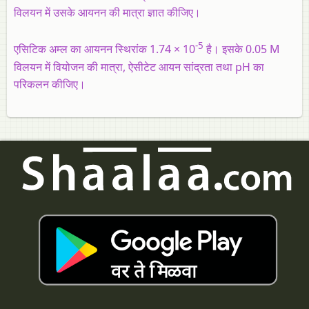
विलयन में उसके आयनन की मात्रा ज्ञात कीजिए।
-5
एसिटिक अम्ल का आयनन स्थिरांक 1.74 × 10
है। इसके 0.05 M
विलयन में वियोजन की मात्रा, ऐसीटेट आयन सांद्रता तथा pH का
परिकलन कीजिए।