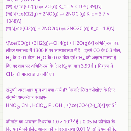
(क)
\[\ce{Cl2(g) ⇌ 2Cl(g) K_c = 5 × 10^{-39}}\]
(ख)
\[\ce{Cl2(g) + 2NO(g) ⇌ 2NOCl(g) K_c = 3.7 ×
10^8}\]
(ग)
\[\ce{Cl2(g) + 2NO2(g) ⇌ 2NO2Cl(g) K_c = 1.8}\]
\[\ce{CO(g) +3H2(g)⇌CH4(g) + H2O(g)}\] अभिक्रिया एक
लीटर फ्लास्क में 1300 K पर साम्यावस्था में है। इसमें CO के 0.3 मोल,
H
के 0.01 मोल, H
O के 0.02 मोल एवं CH
की अज्ञात मात्रा है।
2
2
4
दिए गए ताप पर अभिक्रिया के लिए K
का मान 3.90 है। मिश्रण में
c
CH
की मात्रा ज्ञात कीजिए।
4
संयुग्मी अम्ल-क्षार युग्म का क्या अर्थ है? निम्नलिखित स्पीशीज़ के लिए
संयुग्मी अम्ल/क्षार बताइए-
–
–
–
2-
HNO
, CN
, HClO
, F
, OH
, \[\ce{CO^{2-}_3}\] एवं S
2
4
-10
फीनॉल का आयनन स्थिरांक 1.0 × 10
है। 0.05 M फीनॉल के
विलयन में फीनॉलेट आयन की सांद्रता तथा 0.01 M सोडियम फीनेट