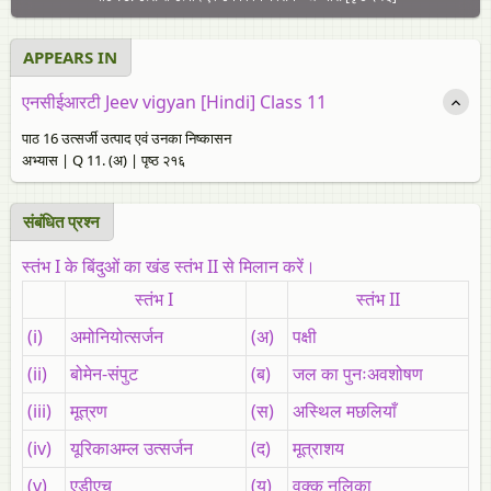
APPEARS IN
एनसीईआरटी Jeev vigyan [Hindi] Class 11
पाठ 16 उत्सर्जी उत्पाद एवं उनका निष्कासन
अभ्यास | Q 11. (अ) | पृष्ठ २१६
संबंधित प्रश्‍न
स्तंभ I के बिंदुओं का खंड स्तंभ II से मिलान करें।
स्तंभ I
स्तंभ II
(i)
अमोनियोत्सर्जन
(अ)
पक्षी
(ii)
बोमेन-संपुट
(ब)
जल का पुनःअवशोषण
(iii)
मूत्रण
(स)
अस्थिल मछलियाँ
(iv)
यूरिकाअम्ल उत्सर्जन
(द)
मूत्राशय
(v)
एडीएच
(य)
वृक्क नलिका