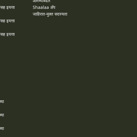
आमच्याबद्दल
ांसह इयत्ता
Shaalaa ॲप
जाहिरात-मुक्त सदस्यता
ांसह इयत्ता
ांसह इयत्ता
्या
्या
्या