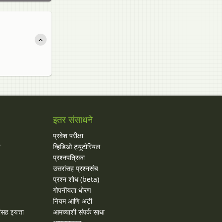
इतर संसाधने
प्रवेश परीक्षा
य
व्हिडिओ ट्यूटोरियल
प्रश्नपत्रिका
उत्तरांसह प्रश्नसंच
प्रश्न शोध (beta)
गोपनीयता धोरण
नियम आणि अटी
ांसह इयत्ता
आमच्याशी संपर्क साधा