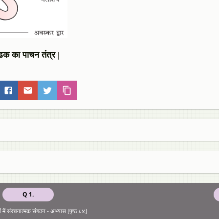
ेढक का पाचन तंत्र |
Q 1.
ं में संरचनात्मक संगठन - अभ्यास [पृष्ठ ८४]