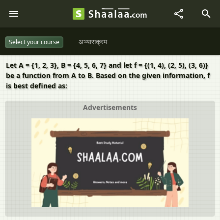
अभ्यासक्रम
Select your course
Let A = {1, 2, 3}, B = {4, 5, 6, 7} and let f = {(1, 4), (2, 5), (3, 6)}
be a function from A to B. Based on the given information, f
is best defined as:
Advertisements