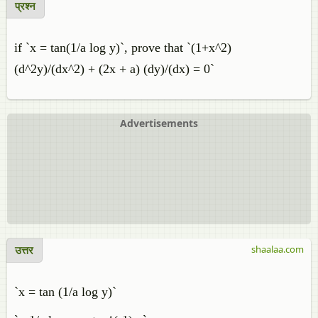
प्रश्न
if `x = tan(1/a log y)`, prove that `(1+x^2)
(d^2y)/(dx^2) + (2x + a) (dy)/(dx) = 0`
Advertisements
उत्तर
shaalaa.com
`x = tan (1/a log y)`