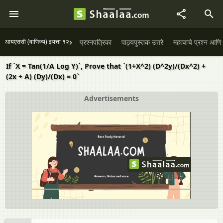
आयएससी (वाणिज्य) इयत्ता १२
प्रश्नपत्रिका
पाठ्यपुस्तक उत्तरे
महत्वाचे प्रश्न आणि 
If `X = Tan(1/A Log Y)`, Prove that `(1+X^2) (D^2y)/(Dx^2) +
(2x + A) (Dy)/(Dx) = 0`
Advertisements