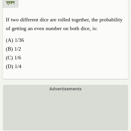
प्रश्न
If two different dice are rolled together, the probability
of getting an even number on both dice, is:
(A)
1/
36
(B)
1/
2
(C)
1/
6
(D)
1/
4
Advertisements