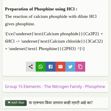
Preparation of Phosphine using HCl :
The reaction of calcium phosphide with dilute HCl
gives phosphine.
\[\ce{\underset{\text{Calcium phosphide}}{Ca3P2} +
6HCl -> \underset{\text{Calcium chloride}}{3CaCl2}
+ \underset{\text{ Phosphine}}{2PH3} ^}\]
Group 15 Elements - The Nitrogen Family - Phosphine
या प्रश्नात किंवा उत्तरात काही त्रुटी आहे का?
त्रुटी नोंदवा