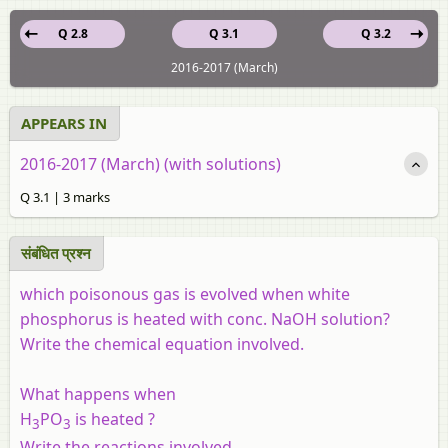
Q 2.8
Q 3.1
Q 3.2
2016-2017 (March)
APPEARS IN
2016-2017 (March) (with solutions)
Q 3.1 | 3 marks
संबंधित प्रश्‍न
which poisonous gas is evolved when white
phosphorus is heated with conc. NaOH solution?
Write the chemical equation involved.
What happens when
H
PO
is heated ?
3
3
Write the reactions involved.