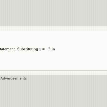
statement. Substituting
x
= −3 in
Advertisements