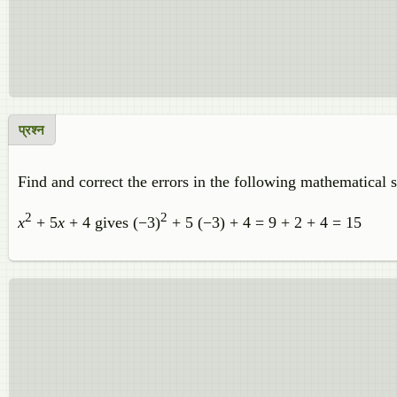
प्रश्न
Find and correct the errors in the following mathematical 
2
2
x
+ 5
x
+ 4 gives (−3)
+ 5 (−3) + 4 = 9 + 2 + 4 = 15