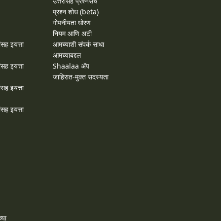
उत्तरांसह प्रश्नसंच
प्रश्न शोध (beta)
गोपनीयता धोरण
नियम आणि अटी
ांसह इयत्ता
आमच्याशी संपर्क साधा
आमच्याबद्दल
ांसह इयत्ता
Shaalaa ॲप
जाहिरात-मुक्त सदस्यता
ांसह इयत्ता
ांसह इयत्ता
्या