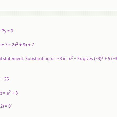
 7
y
= 0
2
) + 7 = 2
x
+ 8
x
+ 7
2
2
al statement. Substituting
x
= −3 in
x
+ 5
x
gives (−3)
+ 5 (−3
+ 25
2
2) =
a
+ 8
2) = 0`