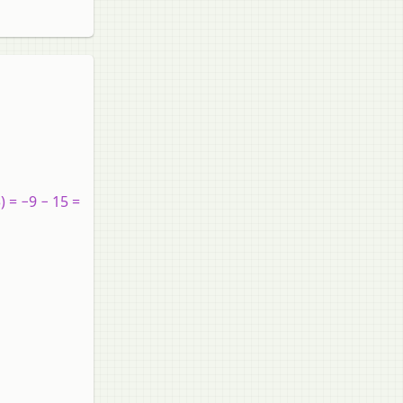
) = −9 − 15 =