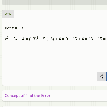
उत्तर
For
x
= −3,
2
2
x
+ 5
x
+ 4 = (−3)
+ 5 (−3) + 4 = 9 − 15 + 4 = 13 − 15 =
Concept of Find the Error