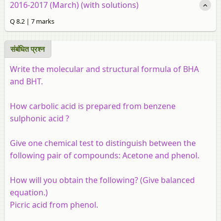
2016-2017 (March) (with solutions)
Q 8.2 | 7 marks
संबंधित प्रश्‍न
Write the molecular and structural formula of BHA
and BHT.
How carbolic acid is prepared from benzene
sulphonic acid ?
Give one chemical test to distinguish between the
following pair of compounds:
Acetone and phenol.
How will you obtain the following? (Give balanced
equation.)
Picric acid from phenol.