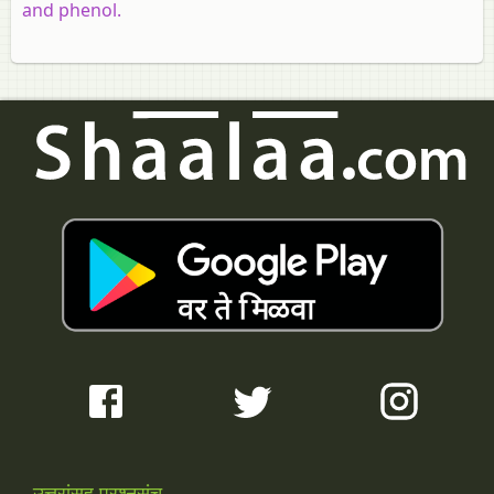
and phenol.
उत्तरांसह प्रश्नसंच