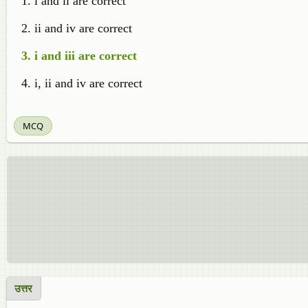
i and ii are correct
ii and iv are correct
i and iii are correct
i, ii and iv are correct
MCQ
उत्तर