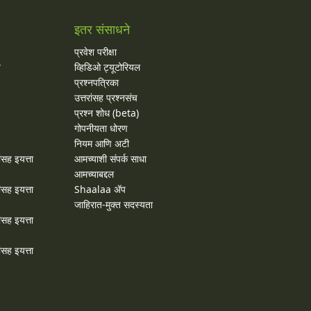
इतर संसाधने
प्रवेश परीक्षा
य
व्हिडिओ ट्यूटोरियल
प्रश्नपत्रिका
उत्तरांसह प्रश्नसंच
प्रश्न शोध (beta)
गोपनीयता धोरण
नियम आणि अटी
ांसह इयत्ता
आमच्याशी संपर्क साधा
आमच्याबद्दल
ांसह इयत्ता
Shaalaa ॲप
जाहिरात-मुक्त सदस्यता
ांसह इयत्ता
ांसह इयत्ता