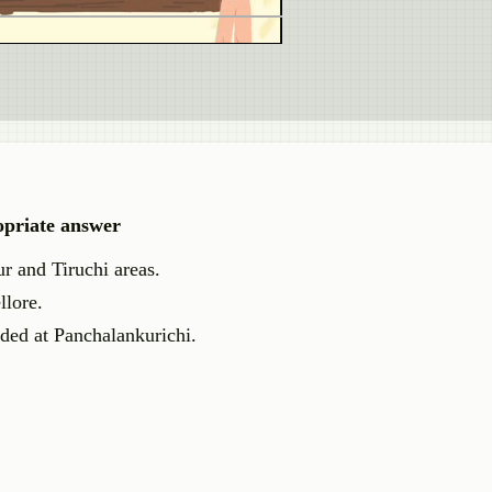
opriate answer
r and Tiruchi areas.
llore.
ded at Panchalankurichi.