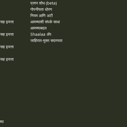
प्रश्न शोध (beta)
गोपनीयता धोरण
नियम आणि अटी
ांसह इयत्ता
आमच्याशी संपर्क साधा
आमच्याबद्दल
ांसह इयत्ता
Shaalaa ॲप
जाहिरात-मुक्त सदस्यता
ांसह इयत्ता
ांसह इयत्ता
्या