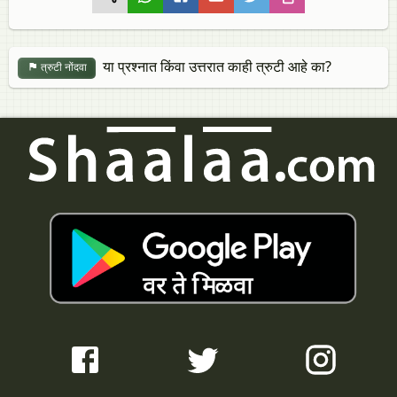
या प्रश्नात किंवा उत्तरात काही त्रुटी आहे का?
त्रुटी नोंदवा