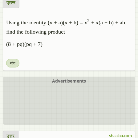
प्रश्न
2
Using the identity (x + a)(x + b) = x
+ x(a + b) + ab,
find the following product
(8 + pq)(pq + 7)
योग
Advertisements
उत्तर
shaalaa.com