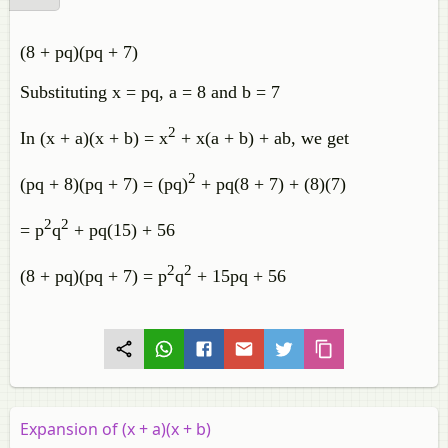
(8 + pq)(pq + 7)
Substituting x = pq, a = 8 and b = 7
2
In (x + a)(x + b) = x
+ x(a + b) + ab, we get
2
(pq + 8)(pq + 7) = (pq)
+ pq(8 + 7) + (8)(7)
2
2
= p
q
+ pq(15) + 56
2
2
(8 + pq)(pq + 7) = p
q
+ 15pq + 56
Expansion of (x + a)(x + b)