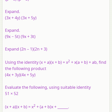
Expand.
(3x + 4y) (3x + 5y)
Expand.
(9x − 5t) (9x + 3t)
Expand (2n – 1)(2n + 3)
2
Using the identity (x + a)(x + b) = x
+ x(a + b) + ab, find
the following product
(4x + 3y)(4x + 5y)
Evaluate the following, using suitable identity
51 × 52
2
(x + a)(x + b) = x
+ (a + b)x + ______.