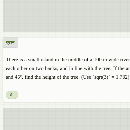
प्रश्न
There is a small island in the middle of a 100 m wide river 
each other on two banks, and in line with the tree. If the a
and 45º, find the height of the tree. (Use `sqrt(3)` = 1.732)
योग