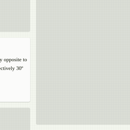
ly opposite to
ectively 30º