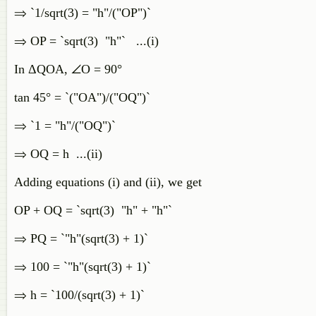
⇒ `1/sqrt(3) = "h"/("OP")`
⇒ OP = `sqrt(3) "h"` ...(i)
In ΔQOA, ∠O = 90°
tan 45° = `("OA")/("OQ")`
⇒ `1 = "h"/("OQ")`
⇒ OQ = h ...(ii)
Adding equations (i) and (ii), we get
OP + OQ = `sqrt(3) "h" + "h"`
⇒ PQ = `"h"(sqrt(3) + 1)`
⇒ 100 = `"h"(sqrt(3) + 1)`
⇒ h = `100/(sqrt(3) + 1)`