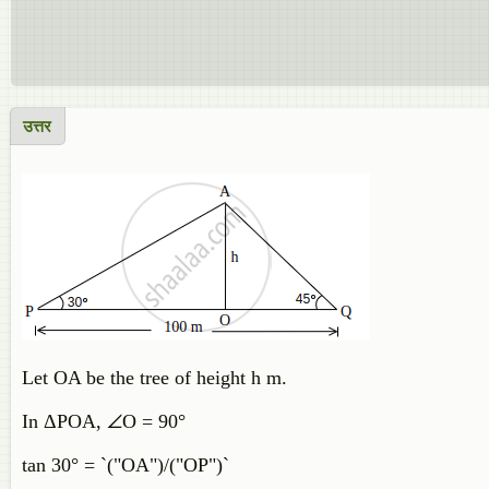
उत्तर
Let OA be the tree of height h m.
In ΔPOA, ∠O = 90°
tan 30° = `("OA")/("OP")`