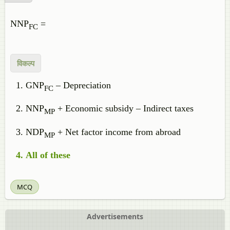
NNP
=
FC
विकल्प
GNP
– Depreciation
FC
NNP
+ Economic subsidy – Indirect taxes
MP
NDP
+ Net factor income from abroad
MP
All of these
MCQ
Advertisements