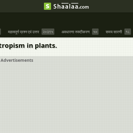
महत्वपूर्ण प्रश्न एवं उत्तर
२०३९५
अवधारणा स्पष्टीकरण
५०
समय सारणी
१८
tropism in plants.
Advertisements