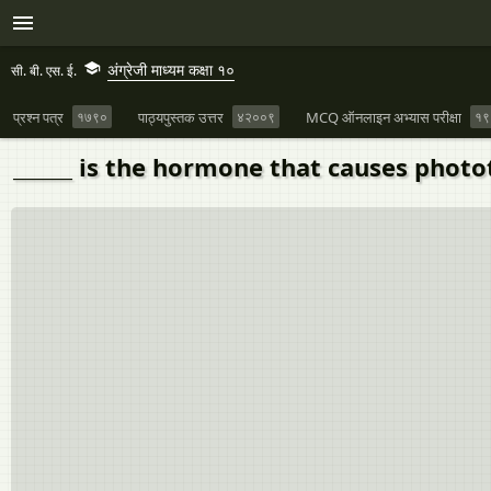
अंग्रेजी माध्यम कक्षा १०
सी. बी. एस. ई.
प्रश्न पत्र
१७९०
पाठ्यपुस्तक उत्तर
४२००९
MCQ ऑनलाइन अभ्यास परीक्षा
१९
______ is the hormone that causes photo