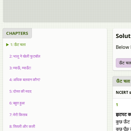
CHAPTERS
Solut
▶ 1: ऊँट चला
Below 
2: भालू ने खेली फुटबॉल
ऊँट चल
3: म्याऊँ, म्याऊँ!!
4: अधिक बलवान कौन?
ऊँट चला
5: दोस्त की मदद
NCERT so
6: बहुत हुआ
1
7: मेरी किताब
झटपट कव
कुछ ऊँट
8: तितली और कली
कुछ पूँछ 