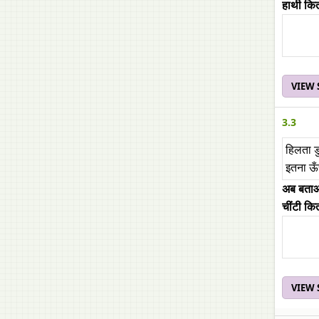
हाथी कि
VIEW
3.3
हिलता 
इतना ऊ
अब बत
चींटी कि
VIEW