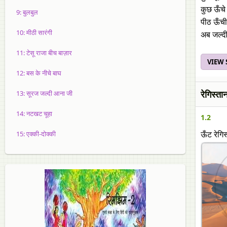
कुछ ऊँचे
9: बुलबुल
पीठ ऊँची
10: मीठी सारंगी
अब जल्द
11: टेसू राजा बीच बाज़ार
VIEW
12: बस के नीचे बाघ
रेगिस्ता
13: सूरज जल्दी आना जी
14: नटखट चूहा
1.2
15: एक्की-दोक्की
ऊँट रेगिस