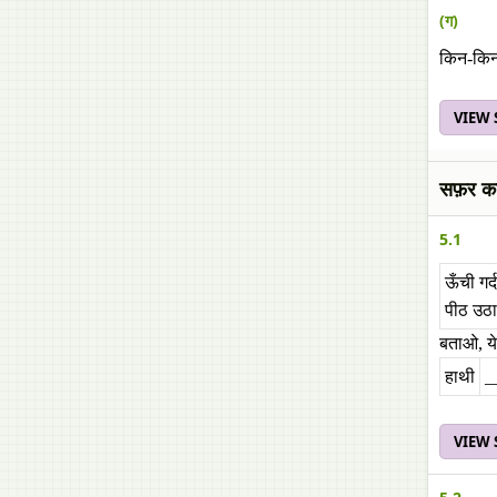
(ग)
किन-किन 
VIEW
सफ़र क
5.1
ऊँची गर्
पीठ उठ
बताओ, य
हाथी
_
VIEW