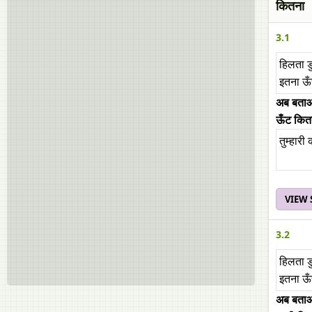
कितना
3.1
हिलता 
इतना ऊ
अब बत
ऊँट कित
तुम्हारी
VIEW
3.2
हिलता 
इतना ऊ
अब बत