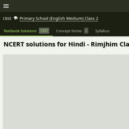
Primary School (English Medium) Class 2
CBSE
Textbook Solutions
1331
Concept Notes
2
Syllabus
NCERT solutions for Hindi - Rimjhim Clas