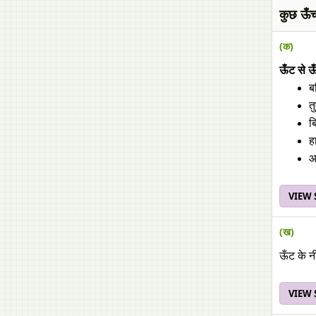
कुछ ऊँच
(क)
ऊँट से ऊ
ब
त
ब
ह
आ
VIEW
(ख)
ऊँट के न
VIEW