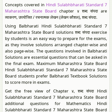
Concepts covered in
Hindi Sulabhbharati Standard 7
Maharashtra State Board
chapter ४ शब्द संपदा are
व्याकरण, उपयोजित / रचनात्मक लेखन (लेखन कौशल), शब्‍द संपदा.
Using Balbharati Hindi Sulabhbharati Standard 7
Maharashtra State Board solutions शब्द संपदा exercise
by students is an easy way to prepare for the exams,
as they involve solutions arranged chapter-wise and
also page-wise. The questions involved in Balbharati
Solutions are essential questions that can be asked in
the final exam. Maximum Maharashtra State Board
Hindi Sulabhbharati Standard 7 Maharashtra State
Board students prefer Balbharati Textbook Solutions
to score more in exams.
Get the free view of Chapter ४, शब्द संपदा Hindi
Sulabhbharati Standard 7 Maharashtra State Board
additional questions for Mathematics Hindi
Sulabhbharati Standard 7 Maharashtra State Board