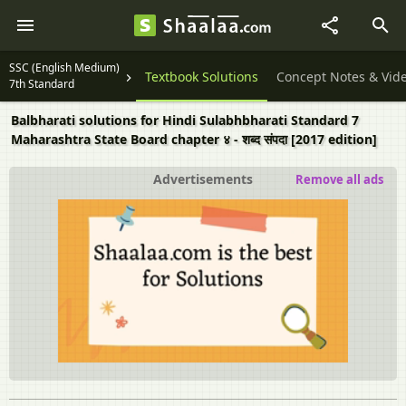
SSC (English Medium)
Textbook Solutions
Concept Notes & Vid
7th Standard
Balbharati solutions for Hindi Sulabhbharati Standard 7
Maharashtra State Board chapter ४ - शब्द संपदा [2017 edition]
Advertisements
Remove all ads