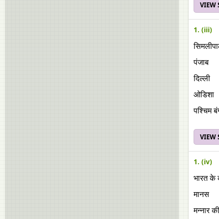
VIEW
1. (iii)
सिमलीपाल
पंजाब
दिल्ली
ओडिशा
पश्चिम ब
VIEW
1. (iv)
भारत के 
मानस
मन्नार क