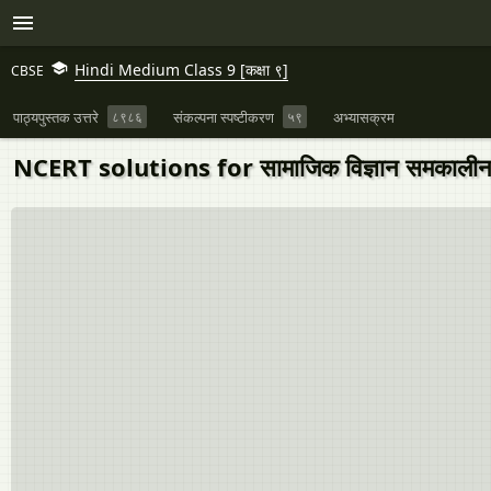
Hindi Medium Class 9 [कक्षा ९]
CBSE
पाठ्यपुस्तक उत्तरे
८९८६
संकल्पना स्पष्टीकरण
५९
अभ्यासक्रम
NCERT solutions for सामाजिक विज्ञान समकालीन भार