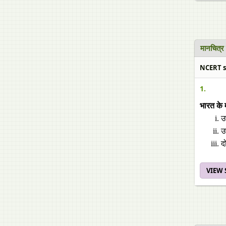
मानचित्
NCERT sol
1.
भारत के 
उ
उ
द
VIEW